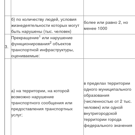
б) по количеству людей, условия
более или равно 2, но
жизнедеятельности которых могут
менее 1000
быть нарушены (тыс. человек)
1
Прекращение
или нарушение
2
функционирования
объектов
3.
транспортной инфраструктуры,
оцениваемые:
в пределах территории
одного муниципального
а) на территории, на которой
образования
возможно нарушение
(численностью от 2 тыс.
транспортного сообщения или
человек) или одной
предоставления транспортных
внутригородской
услуг;
территории города
федерального значения