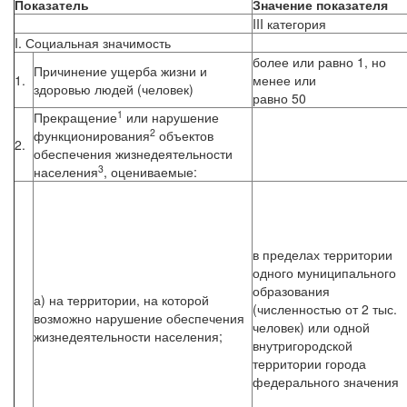
Показатель
Значение показателя
III категория
I. Социальная значимость
более или равно 1, но
Причинение ущерба жизни и
1.
менее или
здоровью людей (человек)
равно 50
1
Прекращение
или нарушение
2
функционирования
объектов
2.
обеспечения жизнедеятельности
3
населения
, оцениваемые:
в пределах территории
одного муниципального
образования
а) на территории, на которой
(численностью от 2 тыс.
возможно нарушение обеспечения
человек) или одной
жизнедеятельности населения;
внутригородской
территории города
федерального значения