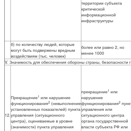
территории субъекта
критической
информационной
инфраструктуры
б) по количеству людей, которые
более или равно 2, но
могут быть подвержены вредным
менее 1000
воздействиям (тыс. человек)
V. Значимость для обеспечения обороны страны, безопасности 
1
прекращение
или
1
Прекращение
или нарушение
нарушение
2
2
функционирования
(невыполнение
функционирования
пунк
установленных показателей) пункта
управления или
12.
управления (ситуационного
ситуационного центра
центра), оцениваемые в уровне
органа государственной
(значимости) пункта управления
власти субъекта РФ или