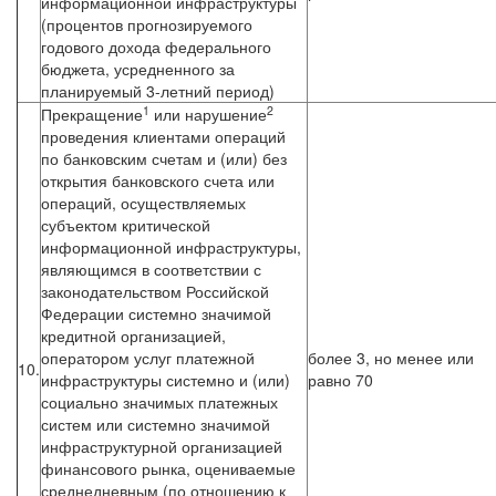
информационной инфраструктуры
(процентов прогнозируемого
годового дохода федерального
бюджета, усредненного за
планируемый 3-летний период)
1
2
Прекращение
или нарушение
проведения клиентами операций
по банковским счетам и (или) без
открытия банковского счета или
операций, осуществляемых
субъектом критической
информационной инфраструктуры,
являющимся в соответствии с
законодательством Российской
Федерации системно значимой
кредитной организацией,
оператором услуг платежной
более 3, но менее или
10.
инфраструктуры системно и (или)
равно 70
социально значимых платежных
систем или системно значимой
инфраструктурной организацией
финансового рынка, оцениваемые
среднедневным (по отношению к