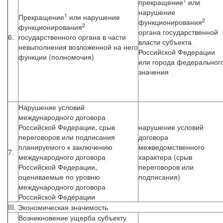
1
прекращение
или
нарушение
1
Прекращение
или нарушение
2
функционирования
2
функционирования
органа государственной
6.
государственного органа в части
власти субъекта
невыполнения возложенной на него
Российской Федерации
функции (полномочия)
или города федеральног
значения
Нарушение условий
международного договора
Российской Федерации, срыв
нарушение условий
переговоров или подписания
договора
планируемого к заключению
межведомственного
7.
международного договора
характера (срыв
Российской Федерации,
переговоров или
оцениваемые по уровню
подписания)
международного договора
Российской Федерации
III. Экономическая значимость
Возникновение ущерба субъекту