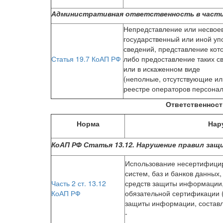
Административная ответственность в части
Непредставление или несвое
государственный или иной у
сведений, представление кот
Статья 19.7 КоАП РФ
либо предоставление таких с
или в искаженном виде
(неполные, отсутствующие ил
реестре операторов персона
Ответственност
Норма
Нар
КоАП РФ Статья 13.12. Нарушение правил за
Использование несертифиц
систем, баз и банков данных
Часть 2 ст. 13.12
средств защиты информации,
КоАП РФ
обязательной сертификации 
защиты информации, составл
-