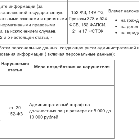
щите информации (за
Влечет наложе
оставляющей государственную
152-ФЗ, 149-ФЗ,
ральными законами и принятыми
Приказы 378 и 524
на гражд
и нормативными правовыми
ФСБ, 152 ФАПСИ,
на должн
, за исключением случаев,
21 и 17 ФСТЭК
на юриди
 и 5 настоящей статьи, -
аботки персональных данных, создающая риски административной и
ьзования информации ( включая персональные данные):
Нарушаемая
Мера воздействия на нарушителя
статья
Административный штраф на
ст. 20
должностных лиц в размере от 5 000 до
152-ФЗ
10 000 рублей
е