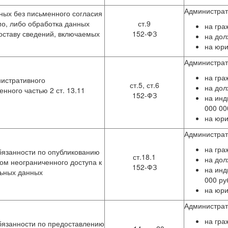
Администра
ных без письменного согласия
мо, либо обработка данных
ст.9
на гра
оставу сведений, включаемых
152-ФЗ
на дол
на юри
Администра
на гра
истративного
ст.5, ст.6
на дол
нного частью 2 ст. 13.11
152-ФЗ
на инд
000 00
на юри
Администра
на гра
язанности по опубликованию
ст.18.1
на дол
м неограниченного доступа к
152-ФЗ
на инд
льных данных
000 ру
на юри
Администра
на гра
язанности по предоставлению