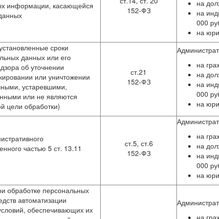
ст.14, ст. 20
на дол
ых информации, касающейся
152-ФЗ
на инд
 данных
000 ру
на юри
установленные сроки
Администра
льных данных или его
на гра
дзора об уточнении
ст.21
на дол
кировании или уничтожении
152-ФЗ
на инд
лными, устаревшими,
000 ру
енными или не являются
на юри
й цели обработки)
Администра
на гра
истративного
ст.5, ст.6
на дол
нного частью 5 ст. 13.11
152-ФЗ
на инд
000 ру
на юри
и обработке персональных
едств автоматизации
Администра
условий, обеспечивающих их
на гра