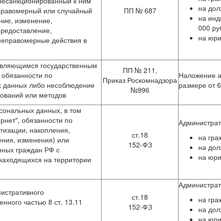
несанкционированный к ним
на дол
еправомерный или случайный
ПП № 687
на инд
ние, изменение,
000 ру
предоставление,
на юри
неправомерные действия в
являющимся государственным
ПП № 211,
 обязанности по
Наложение а
Приказ Роскомнадзора
 данных либо несоблюдение
размере от 6
№996
бований или методов
сональных данных, в том
рнет", обязанности по
Администра
тизации, накопления,
ст.18
на гра
ения, изменения) или
152-ФЗ
на дол
нных граждан РФ с
на юри
находящихся на территории
Администра
истративного
ст.18
на гра
нного частью 8 ст. 13.11
152-ФЗ
на дол
на юри