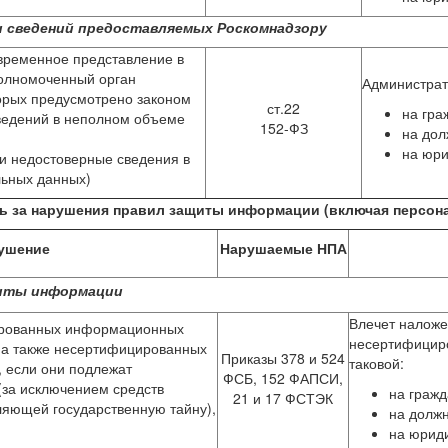
 сведений предоставляемых Роскомнадзору
временное представление в
полномоченный орган
Администра
орых предусмотрено законом
ст.22
на гра
ведений в неполном объеме
152-ФЗ
на дол
на юри
и недостоверные сведения в
льных данных)
ь за нарушения правил защиты информации (включая персон
ушение
Нарушаемые НПА
щиты информации
Влечет наложе
ированных информационных
несертифицир
, а также несертифицированных
Приказы 378 и 524
таковой:
 если они подлежат
ФСБ, 152 ФАПСИ,
(за исключением средств
на гражд
21 и 17 ФСТЭК
яющей государственную тайну),
на должн
на юриди