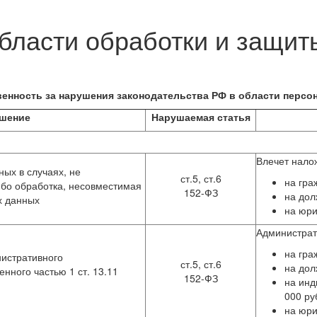
области обработки и защи
венность за нарушения законодательства РФ в области персо
шение
Нарушаемая статья
Влечет нало
ых в случаях, не
ст.5, ст.6
на гра
бо обработка, несовместимая
152-ФЗ
на дол
х данных
на юри
Администра
на гра
истративного
ст.5, ст.6
на дол
нного частью 1 ст. 13.11
152-ФЗ
на инд
000 ру
на юри